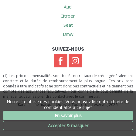
Audi
Citroen
Seat
Bmw
SUIVEZ-NOUS
(1). Les prix des mensualités sont basés notre taux de crédit généralement
constaté et la durée de remboursement la plus longue. Ces prix sont
donnés à titre indicatifs et ne sont donc pas contractuels et ne tiennent pas
compte des assurances facultatives. Pour connaître le coût définitif de la
mensualité, veuillez prendre contact avec le commercial.
Notre site utilise des cookies. Vous pouvez lire notre charte de
Karz est une marque déposée. Tous droits réservés, 2026.
confidentialité à ce sujet
En savoir plus
Accepter & masquer