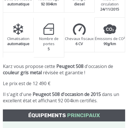
automatique
92 004km
diesel
circulation
24/11/2015
Climatisation
Nombre de
Chevaux fiscaux
Émissions de CO²
automatique
portes
6 CV
99g/km
5
Karz vous propose cette
Peugeot 508
d'occasion de
couleur gris metal
révisée et garantie !
Le prix est de 12 490 €
Il s'agit d'une
Peugeot 508 d'occasion de 2015
dans un
excellent état et affichant 92 004km certifiés.
ÉQUIPEMENTS
PRINCIPAUX