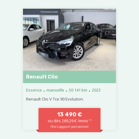
Renault Clio
.
.
.
Essence
manuelle
50 141 km
2023
Renault Clio V Tce 90 Evolution.
13 490 €
ou dès 269,29 € /mois
(1)
Hors apport personnel