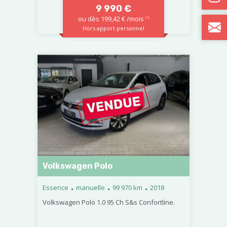
9 990 €
ou dès 199,42 € /mois
(1)
Hors apport personnel
Volkswagen Polo
.
.
.
Essence
manuelle
99 970 km
2018
Volkswagen Polo 1.0 95 Ch S&s Confortline.