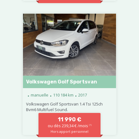
Volkswagen Golf Sportsvan
.
.
.
manuelle
110 184 km
2017
Volkswagen Golf Sportsvan 1.4 Tsi 125ch
Bvm6 Multifuel Sound.
11 990 €
ou dès 239,34 € /mois
(1)
Hors apport personnel