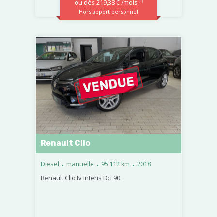
ou dès 219,38 € /mois
(1)
Hors apport personnel
Renault Clio
.
.
.
Diesel
manuelle
95 112 km
2018
Renault Clio Iv Intens Dci 90.