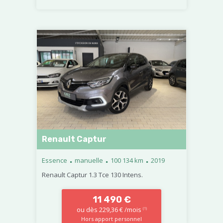
Renault Captur
.
.
.
Essence
manuelle
100 134 km
2019
Renault Captur 1.3 Tce 130 Intens.
11 490 €
ou dès 229,36 € /mois
(1)
Hors apport personnel