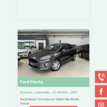
Ford Fiesta
.
.
.
Essence
manuelle
57 420 km
2017
Ford Fiesta 1.0 Ecoboost 100ch S&s Bvm6
Trend.