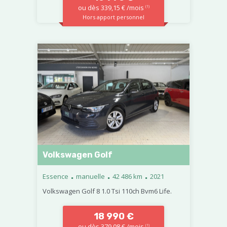
ou dès 339,15 € /mois
(1)
Hors apport personnel
Volkswagen Golf
.
.
.
Essence
manuelle
42 486 km
2021
Volkswagen Golf 8 1.0 Tsi 110ch Bvm6 Life.
18 990 €
ou dès 379,08 € /mois
(1)