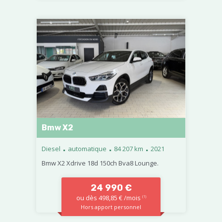
Bmw X2
.
.
.
Diesel
automatique
84 207 km
2021
Bmw X2 Xdrive 18d 150ch Bva8 Lounge.
24 990 €
ou dès 498,85 € /mois
(1)
Hors apport personnel