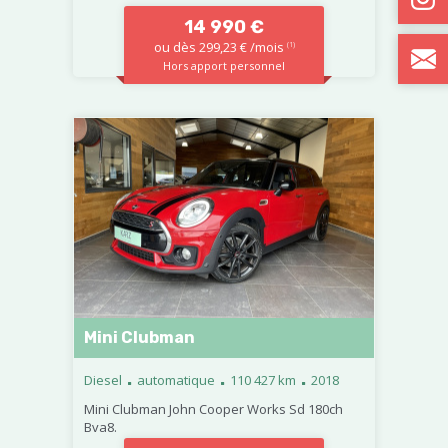
14 990 €
ou dès 299,23 € /mois
(1)
Hors apport personnel
Mini Clubman
.
.
.
Diesel
automatique
110 427 km
2018
Mini Clubman John Cooper Works Sd 180ch
Bva8.