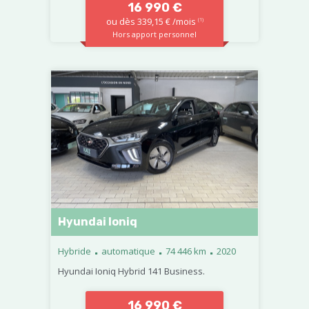
16 990 €
ou dès 339,15 € /mois
(1)
Hors apport personnel
Hyundai Ioniq
.
.
.
Hybride
automatique
74 446 km
2020
Hyundai Ioniq Hybrid 141 Business.
16 990 €