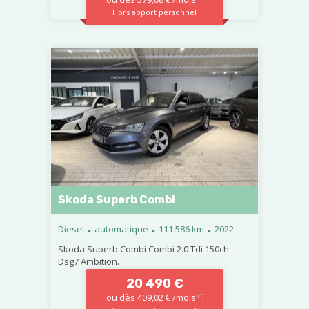
Hors apport personnel
Skoda Superb Combi
.
.
.
Diesel
automatique
111 586 km
2022
Skoda Superb Combi Combi 2.0 Tdi 150ch
Dsg7 Ambition.
20 490 €
ou dès 409,02 € /mois
(1)