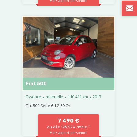
Hors apport personnel
Fiat 500
.
.
.
Essence
manuelle
110 411 km
2017
Fiat 500 Serie 6 1.2 69 Ch.
7 490 €
ou dès 149,52 € /mois
(1)
Hors apport personnel