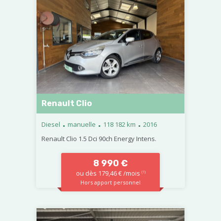
Renault Clio
.
.
.
Diesel
manuelle
118 182 km
2016
Renault Clio 1.5 Dci 90ch Energy Intens.
8 990 €
ou dès 179,46 € /mois
(1)
Hors apport personnel