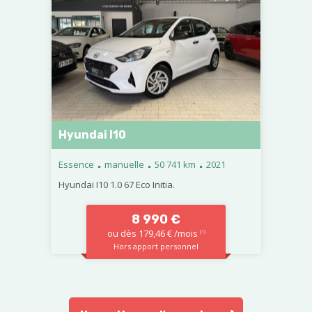
Hyundai I10
.
.
.
Essence
manuelle
50 741 km
2021
Hyundai I10 1.0 67 Eco Initia.
8 990 €
ou dès 179,46 € /mois
(1)
Hors apport personnel