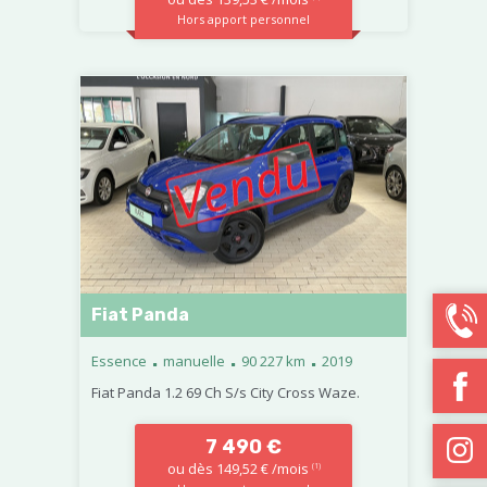
Hors apport personnel
Fiat Panda
.
.
.
Essence
manuelle
90 227 km
2019
Fiat Panda 1.2 69 Ch S/s City Cross Waze.
7 490 €
ou dès 149,52 € /mois
(1)