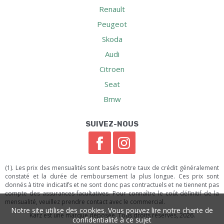
Renault
Peugeot
Skoda
Audi
Citroen
Seat
Bmw
SUIVEZ-NOUS
(1). Les prix des mensualités sont basés notre taux de crédit généralement
constaté et la durée de remboursement la plus longue. Ces prix sont
donnés à titre indicatifs et ne sont donc pas contractuels et ne tiennent pas
compte des assurances facultatives. Pour connaître le coût définitif de la
mensualité, veuillez prendre contact avec le commercial.
Notre site utilise des cookies. Vous pouvez lire notre charte de
Karz est une marque déposée. Tous droits réservés, 2026.
confidentialité à ce sujet