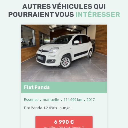
AUTRES VÉHICULES QUI
POURRAIENT VOUS
INTÉRESSER
Fiat Panda
.
.
.
Essence
manuelle
114 699 km
2017
Fiat Panda 1.2 69ch Lounge.
6 990 €
ou dès 139,53 € /mois
(1)