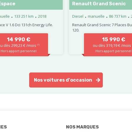
Espace
Renault Grand Scenic
.
.
.
.
.
uelle
133 251 km
2018
Diesel
manuelle
86 737 km
ce V 1.6 Dci 131ch Energy Life.
Renault Grand Scenic 7 Places Bu
120.
14 990 €
15 990 €
u dès 299,23 € /mois
ou dès 319,19 € /mois
(1)
Hors apport personnel
Hors apport personnel
Nos voitures d'occasion
IES
NOS MARQUES