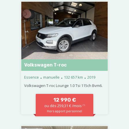
Volkswagen T-roc
.
.
.
Essence
manuelle
132 657 km
2019
Volkswagen T-roc Lounge 1.0 Tsi 115ch Bvm6.
12 990 €
ou dès 259,31 € /mois
(1)
Hors apport personnel