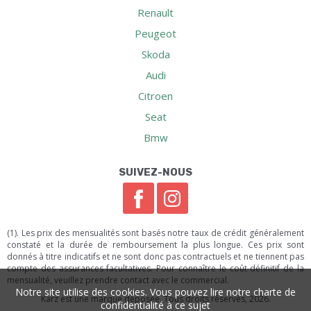
Renault
Peugeot
Skoda
Audi
Citroen
Seat
Bmw
SUIVEZ-NOUS
(1). Les prix des mensualités sont basés notre taux de crédit généralement
constaté et la durée de remboursement la plus longue. Ces prix sont
donnés à titre indicatifs et ne sont donc pas contractuels et ne tiennent pas
compte des assurances facultatives. Pour connaître le coût définitif de la
mensualité, veuillez prendre contact avec le commercial.
Notre site utilise des cookies. Vous pouvez lire notre charte de
Karz est une marque déposée. Tous droits réservés, 2026.
confidentialité à ce sujet