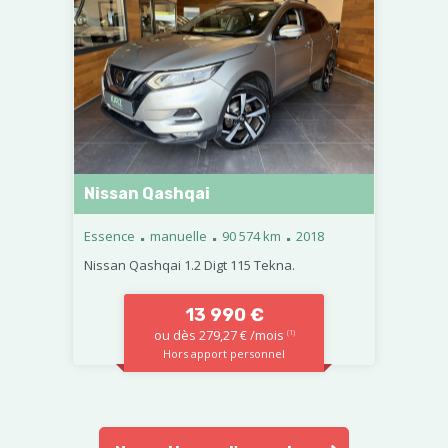
Nissan Qashqai
.
.
.
Essence
manuelle
90 574 km
2018
Nissan Qashqai 1.2 Digt 115 Tekna.
13 990 €
ou dès 279,27 € /mois
(1)
Hors apport personnel