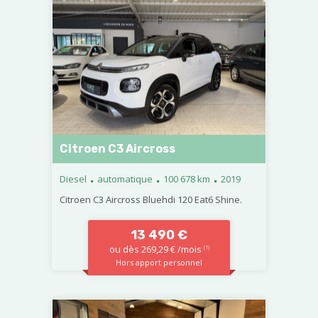
Citroen C3 Aircross
.
.
.
Diesel
automatique
100 678 km
2019
Citroen C3 Aircross Bluehdi 120 Eat6 Shine.
13 490 €
ou dès 269,29 € /mois
(1)
Hors apport personnel