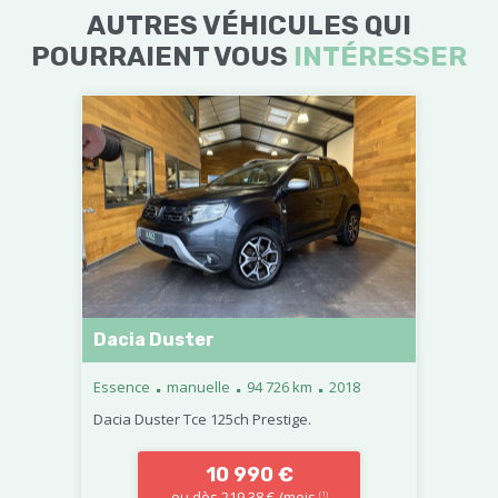
AUTRES VÉHICULES QUI
POURRAIENT VOUS
INTÉRESSER
Dacia Duster
.
.
.
Essence
manuelle
94 726 km
2018
Dacia Duster Tce 125ch Prestige.
10 990 €
ou dès 219,38 € /mois
(1)