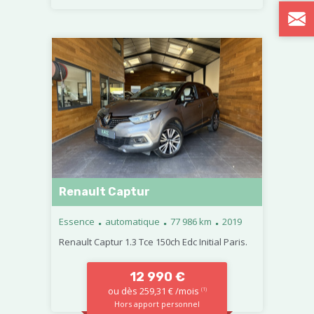
Renault Captur
.
.
.
Essence
automatique
77 986 km
2019
Renault Captur 1.3 Tce 150ch Edc Initial Paris.
12 990 €
ou dès 259,31 € /mois
(1)
Hors apport personnel