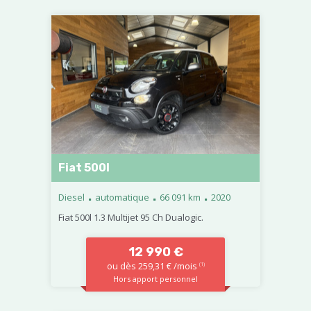
Fiat 500l
.
.
.
Diesel
automatique
66 091 km
2020
Fiat 500l 1.3 Multijet 95 Ch Dualogic.
12 990 €
ou dès 259,31 € /mois
(1)
Hors apport personnel