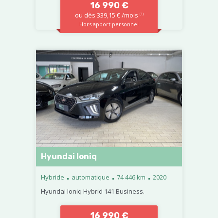
16 990 €
ou dès 339,15 € /mois
(1)
Hors apport personnel
Hyundai Ioniq
.
.
.
Hybride
automatique
74 446 km
2020
Hyundai Ioniq Hybrid 141 Business.
16 990 €