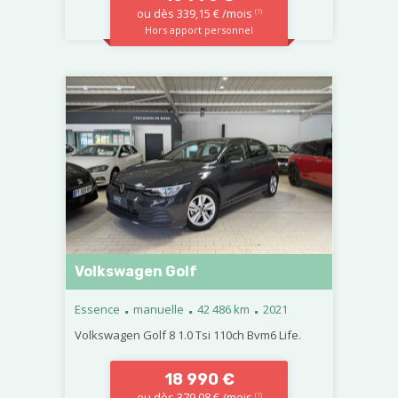
ou dès 339,15 € /mois
(1)
Hors apport personnel
Volkswagen Golf
.
.
.
Essence
manuelle
42 486 km
2021
Volkswagen Golf 8 1.0 Tsi 110ch Bvm6 Life.
18 990 €
ou dès 379,08 € /mois
(1)