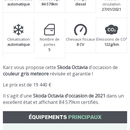
automatique
84 579km
diesel
circulation
27/01/2021
Climatisation
Nombre de
Chevaux fiscaux
Émissions de CO²
automatique
portes
8 CV
122g/km
5
Karz vous propose cette
Skoda Octavia
d'occasion de
couleur gris meteore
révisée et garantie !
Le prix est de 19 440 €
Il s'agit d'une
Skoda Octavia d'occasion de 2021
dans un
excellent état et affichant 84 579km certifiés.
ÉQUIPEMENTS
PRINCIPAUX