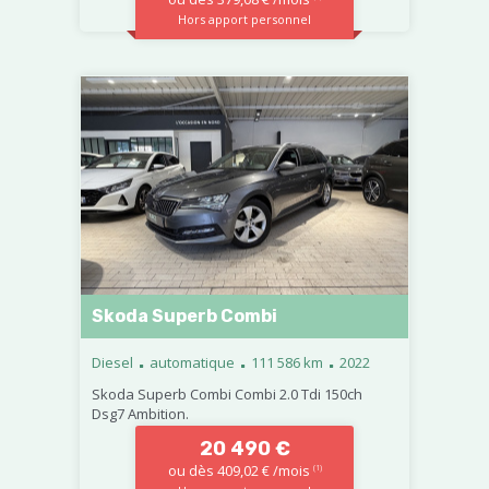
Hors apport personnel
Skoda Superb Combi
.
.
.
Diesel
automatique
111 586 km
2022
Skoda Superb Combi Combi 2.0 Tdi 150ch
Dsg7 Ambition.
20 490 €
ou dès 409,02 € /mois
(1)