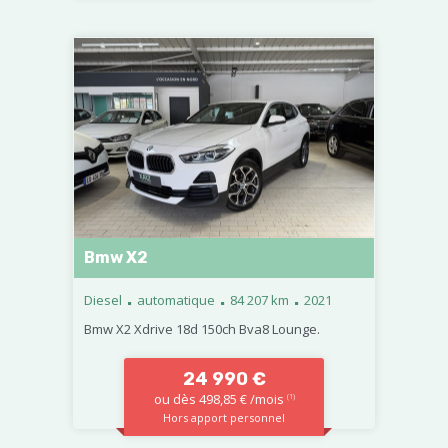
Bmw X2
.
.
.
Diesel
automatique
84 207 km
2021
Bmw X2 Xdrive 18d 150ch Bva8 Lounge.
24 990 €
ou dès 498,85 € /mois
(1)
Hors apport personnel