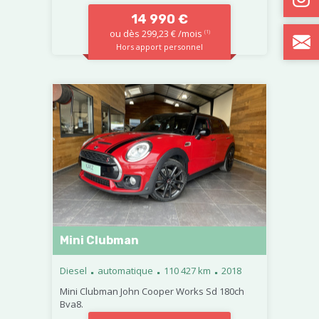
14 990 €
ou dès 299,23 € /mois
(1)
Hors apport personnel
Mini Clubman
.
.
.
Diesel
automatique
110 427 km
2018
Mini Clubman John Cooper Works Sd 180ch
Bva8.