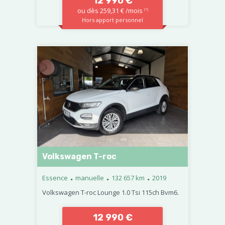
12 990 €
ou dès 259,31 € /mois
(1)
Hors apport personnel
Volkswagen T-roc
.
.
.
Essence
manuelle
132 657 km
2019
Volkswagen T-roc Lounge 1.0 Tsi 115ch Bvm6.
12 990 €