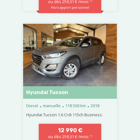
ou dès 259,31 € /mois
(1)
Hors apport personnel
Hyundai Tucson
.
.
.
Diesel
manuelle
118 500 km
2018
Hyundai Tucson 1.6 Crdi 115ch Business.
12 990 €
ou dès 259,31 € /mois
(1)