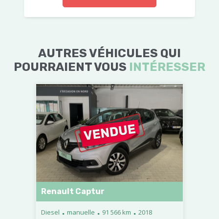
AUTRES VÉHICULES QUI
POURRAIENT VOUS
INTÉRESSER
Renault Captur
.
.
.
Diesel
manuelle
91 566 km
2018