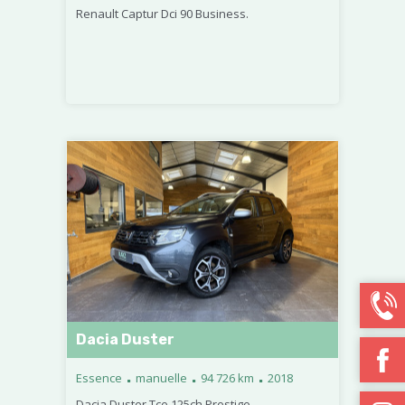
Renault Captur Dci 90 Business.
Dacia Duster
.
.
.
Essence
manuelle
94 726 km
2018
Dacia Duster Tce 125ch Prestige.