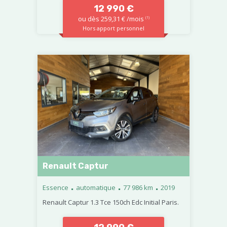
12 990 €
ou dès 259,31 € /mois
(1)
Hors apport personnel
Renault Captur
.
.
.
Essence
automatique
77 986 km
2019
Renault Captur 1.3 Tce 150ch Edc Initial Paris.