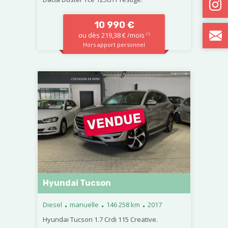
10 990 €
ou dès 219,38 € /mois
(1)
Hors apport personnel
Hyundai Tucson
.
.
.
Diesel
manuelle
146 258 km
2017
Hyundai Tucson 1.7 Crdi 115 Creative.