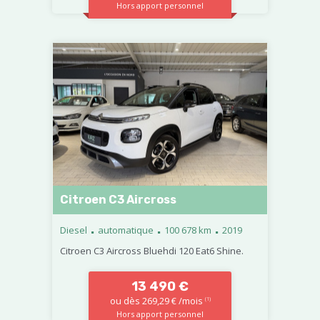
Hors apport personnel
Citroen C3 Aircross
.
.
.
Diesel
automatique
100 678 km
2019
Citroen C3 Aircross Bluehdi 120 Eat6 Shine.
13 490 €
ou dès 269,29 € /mois
(1)
Hors apport personnel