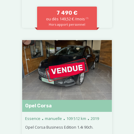
7 490 €
ou dès 149,52 € /mois
(1)
Hors apport personnel
Opel Corsa
.
.
.
Essence
manuelle
109 512 km
2019
Opel Corsa Business Edition 1.4i 90ch.