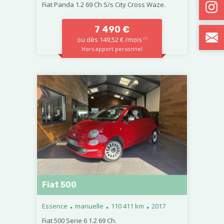
Fiat Panda 1.2 69 Ch S/s City Cross Waze.
7 490 €
ou dès 149,52 € /mois
(1)
Hors apport personnel
Fiat 500
.
.
.
Essence
manuelle
110 411 km
2017
Fiat 500 Serie 6 1.2 69 Ch.