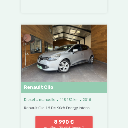
Renault Clio
.
.
.
Diesel
manuelle
118 182 km
2016
Renault Clio 1.5 Dci 90ch Energy Intens.
8 990 €
ou dès 179,46 € /mois
(1)