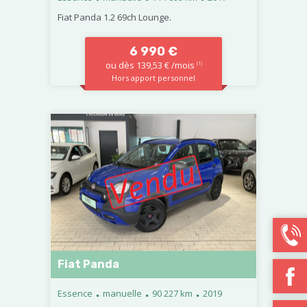
Fiat Panda 1.2 69ch Lounge.
6 990 €
ou dès 139,53 € /mois
(1)
Hors apport personnel
Fiat Panda
.
.
.
Essence
manuelle
90 227 km
2019