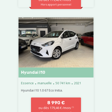
Hors apport personnel
Hyundai I10
.
.
.
Essence
manuelle
50 741 km
2021
Hyundai I10 1.0 67 Eco Initia.
8 990 €
ou dès 179,46 € /mois
(1)