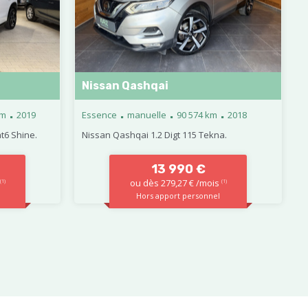
Nissan Qashqai
.
.
.
.
km
2019
Essence
manuelle
90 574 km
2018
at6 Shine.
Nissan Qashqai 1.2 Digt 115 Tekna.
13 990 €
ou dès 279,27 € /mois
(1)
(1)
Hors apport personnel