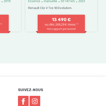
.
.
.
.
m
2019
Essence
manuelle
50 141 km
2023
Renault Clio V Tce 90 Evolution.
13 490 €
ou dès 269,29 € /mois
(1)
(1)
Hors apport personnel
SUIVEZ-NOUS