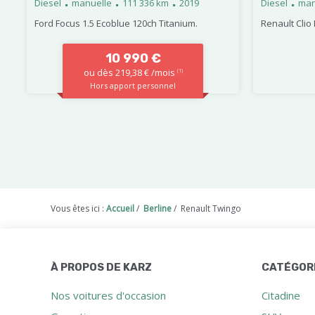
.
.
.
.
Diesel
manuelle
111 336 km
2019
Diesel
man
Ford Focus 1.5 Ecoblue 120ch Titanium.
Renault Clio 
10 990 €
ou dès 219,38 € /mois
(1)
Hors apport personnel
Vous êtes ici :
Accueil
/
Berline
/
Renault Twingo
À PROPOS DE KARZ
CATÉGOR
Nos voitures d'occasion
Citadine