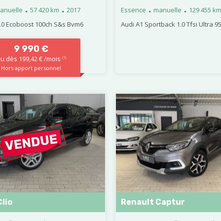
.
.
.
.
anuelle
57 420 km
2017
Essence
manuelle
129 455 k
1.0 Ecoboost 100ch S&s Bvm6
Audi A1 Sportback 1.0 Tfsi Ultra 9
9 990 €
u dès 199,42 € /mois
(1)
Hors apport personnel
lio
Renault Captur