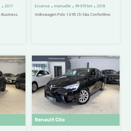
.
.
.
.
m
2017
Essence
manuelle
99 970 km
2018
5 Business.
Volkswagen Polo 1.0 95 Ch S&s Confortline.
Renault Clio