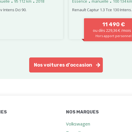
.
.
.
.
uelle
95 112 km
2018
Essence
manuelle
100 134 k
Iv Intens Dci 90.
Renault Captur 1.3 Tce 130 Intens.
11 490 €
ou dès 229,36 € /mois
Hors apport personnel
Nos voitures d'occasion
IES
NOS MARQUES
Volkswagen