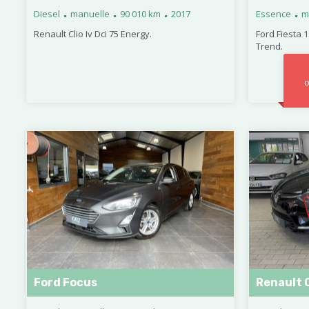
.
.
.
.
Diesel
manuelle
90 010 km
2017
Essence
m
Renault Clio Iv Dci 75 Energy.
Ford Fiesta 
Trend.
o
Ford Focus
Renault C