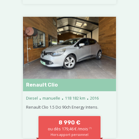
Renault Clio
.
.
.
Diesel
manuelle
118 182 km
2016
Renault Clio 1.5 Dci 90ch Energy Intens.
8 990 €
ou dès 179,46 € /mois
(1)
Hors apport personnel