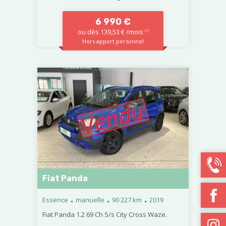
6 990 €
ou dès 139,53 € /mois
(1)
Hors apport personnel
Fiat Panda
.
.
.
Essence
manuelle
90 227 km
2019
Fiat Panda 1.2 69 Ch S/s City Cross Waze.