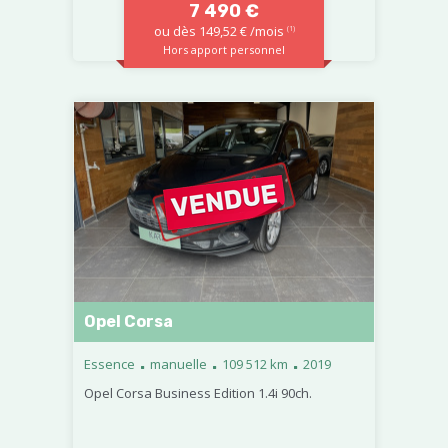
7 490 €
ou dès 149,52 € /mois
(1)
Hors apport personnel
Opel Corsa
.
.
.
Essence
manuelle
109 512 km
2019
Opel Corsa Business Edition 1.4i 90ch.