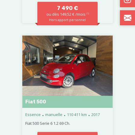
7 490 €
ou dès 149,52 € /mois
(1)
Hors apport personnel
Fiat 500
.
.
.
Essence
manuelle
110 411 km
2017
Fiat 500 Serie 6 1.2 69 Ch.