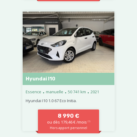
Hyundai I10
.
.
.
Essence
manuelle
50 741 km
2021
Hyundai I10 1.0 67 Eco Initia.
8 990 €
ou dès 179,46 € /mois
(1)
Hors apport personnel