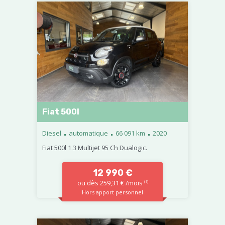
Fiat 500l
.
.
.
Diesel
automatique
66 091 km
2020
Fiat 500l 1.3 Multijet 95 Ch Dualogic.
12 990 €
ou dès 259,31 € /mois
(1)
Hors apport personnel