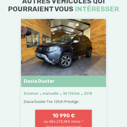
AUTRES VÉHICULES QUI
POURRAIENT VOUS
INTÉRESSER
Dacia Duster
.
.
.
Essence
manuelle
94 726 km
2018
Dacia Duster Tce 125ch Prestige.
10 990 €
ou dès 219,38 € /mois
(1)
Hors apport personnel