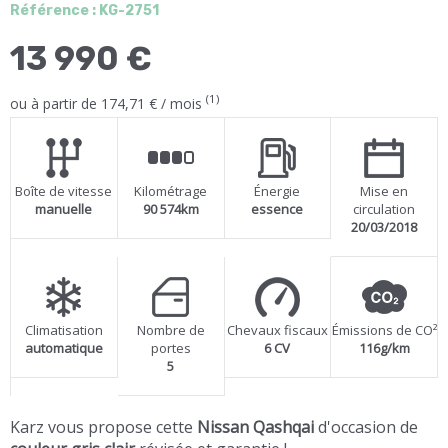
Référence : KG-2751
13 990 €
(1)
ou à partir de 174,71 € / mois
Boîte de vitesse
Kilométrage
Énergie
Mise en
manuelle
90 574km
essence
circulation
20/03/2018
Climatisation
Nombre de
Chevaux fiscaux
Émissions de CO²
automatique
portes
6 CV
116g/km
5
Karz vous propose cette
Nissan Qashqai
d'occasion de