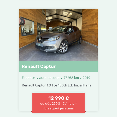
Renault Captur
.
.
.
Essence
automatique
77 986 km
2019
Renault Captur 1.3 Tce 150ch Edc Initial Paris.
12 990 €
ou dès 259,31 € /mois
(1)
Hors apport personnel