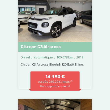
Citroen C3 Aircross
.
.
.
Diesel
automatique
100 678 km
2019
Citroen C3 Aircross Bluehdi 120 Eat6 Shine.
13 490 €
ou dès 269,29 € /mois
(1)
Hors apport personnel