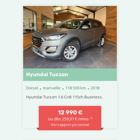
Hyundai Tucson
.
.
.
Diesel
manuelle
118 500 km
2018
Hyundai Tucson 1.6 Crdi 115ch Business.
12 990 €
ou dès 259,31 € /mois
(1)
Hors apport personnel