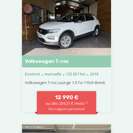
Volkswagen T-roc
.
.
.
Essence
manuelle
132 657 km
2019
Volkswagen T-roc Lounge 1.0 Tsi 115ch Bvm6.
12 990 €
ou dès 259,31 € /mois
(1)
Hors apport personnel