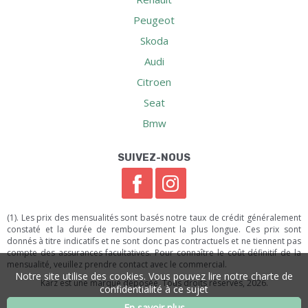
Peugeot
Skoda
Audi
Citroen
Seat
Bmw
SUIVEZ-NOUS
(1). Les prix des mensualités sont basés notre taux de crédit généralement
constaté et la durée de remboursement la plus longue. Ces prix sont
donnés à titre indicatifs et ne sont donc pas contractuels et ne tiennent pas
compte des assurances facultatives. Pour connaître le coût définitif de la
mensualité, veuillez prendre contact avec le commercial.
Notre site utilise des cookies. Vous pouvez lire notre charte de
Karz est une marque déposée. Tous droits réservés, 2026.
confidentialité à ce sujet
En savoir plus