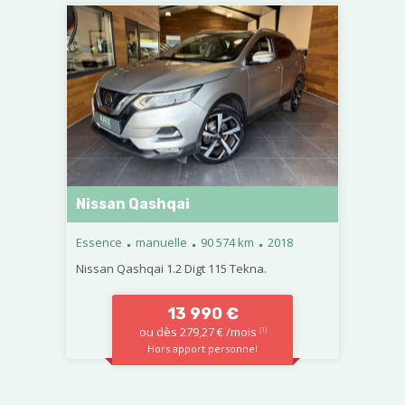
Nissan Qashqai
.
.
.
Essence
manuelle
90 574 km
2018
Nissan Qashqai 1.2 Digt 115 Tekna.
13 990 €
ou dès 279,27 € /mois
(1)
Hors apport personnel