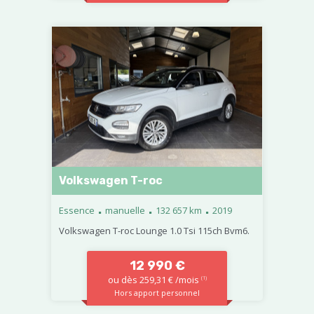
Volkswagen T-roc
.
.
.
Essence
manuelle
132 657 km
2019
Volkswagen T-roc Lounge 1.0 Tsi 115ch Bvm6.
12 990 €
ou dès 259,31 € /mois
(1)
Hors apport personnel