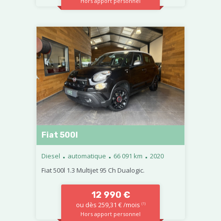
Hors apport personnel
Fiat 500l
.
.
.
Diesel
automatique
66 091 km
2020
Fiat 500l 1.3 Multijet 95 Ch Dualogic.
12 990 €
ou dès 259,31 € /mois
(1)
Hors apport personnel