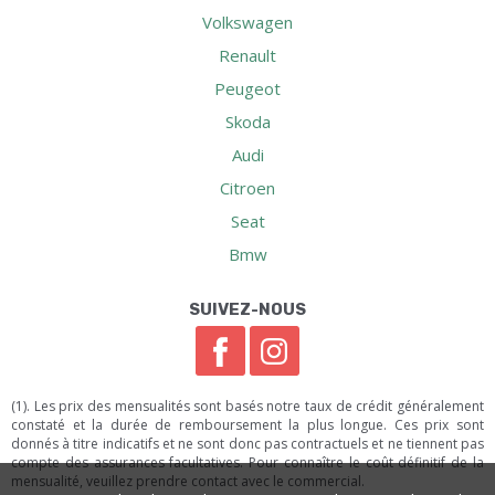
Volkswagen
Renault
Peugeot
Skoda
Audi
Citroen
Seat
Bmw
SUIVEZ-NOUS
(1). Les prix des mensualités sont basés notre taux de crédit généralement
constaté et la durée de remboursement la plus longue. Ces prix sont
donnés à titre indicatifs et ne sont donc pas contractuels et ne tiennent pas
compte des assurances facultatives. Pour connaître le coût définitif de la
mensualité, veuillez prendre contact avec le commercial.