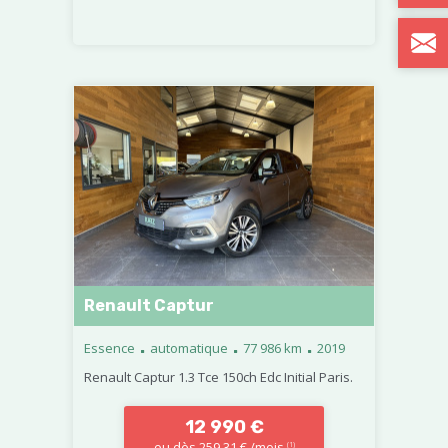
Renault Captur
.
.
.
Essence
automatique
77 986 km
2019
Renault Captur 1.3 Tce 150ch Edc Initial Paris.
12 990 €
ou dès 259,31 € /mois
(1)