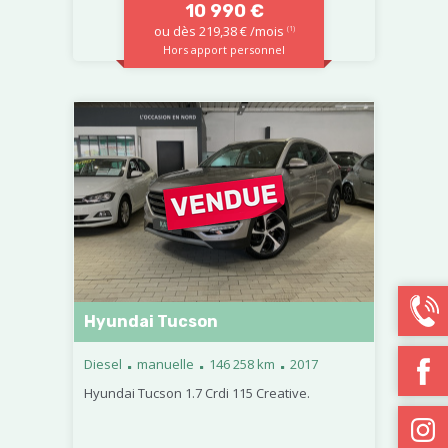
10 990 €
ou dès 219,38 € /mois
(1)
Hors apport personnel
Hyundai Tucson
.
.
.
Diesel
manuelle
146 258 km
2017
Hyundai Tucson 1.7 Crdi 115 Creative.