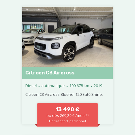
Citroen C3 Aircross
.
.
.
Diesel
automatique
100 678 km
2019
Citroen C3 Aircross Bluehdi 120 Eat6 Shine.
13 490 €
ou dès 269,29 € /mois
(1)
Hors apport personnel