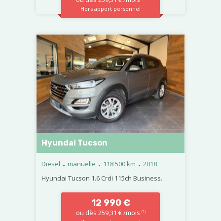
Hors apport personnel
Hyundai Tucson
.
.
.
Diesel
manuelle
118 500 km
2018
Hyundai Tucson 1.6 Crdi 115ch Business.
12 990 €
ou dès 259,31 € /mois
(1)