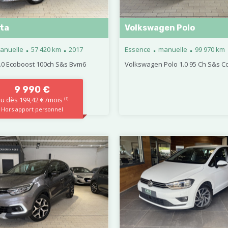
sta
Volkswagen Polo
.
.
.
.
anuelle
57 420 km
2017
Essence
manuelle
99 970 km
1.0 Ecoboost 100ch S&s Bvm6
Volkswagen Polo 1.0 95 Ch S&s Co
9 990 €
u dès 199,42 € /mois
(1)
Hors apport personnel