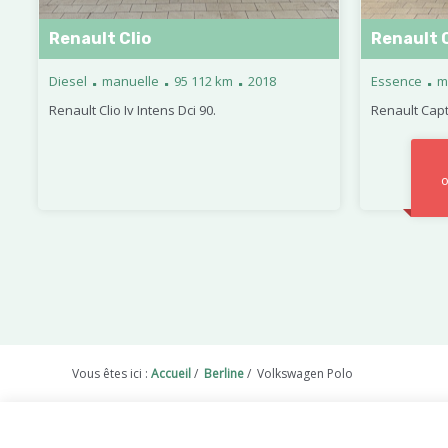
Renault Clio
Renault 
.
.
.
.
Diesel
manuelle
95 112 km
2018
Essence
m
Renault Clio Iv Intens Dci 90.
Renault Capt
o
Vous êtes ici :
Accueil
/
Berline
/
Volkswagen Polo