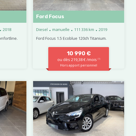
Ford Focus
.
.
.
.
2018
Diesel
manuelle
111 336 km
2019
nfortline.
Ford Focus 1.5 Ecoblue 120ch Titanium.
10 990 €
ou dès 219,38 € /mois
(1)
Hors apport personnel