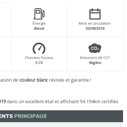
Énergie
Mise en circulation
diesel
30/09/2019
Chevaux fiscaux
Émissions de CO²
5 CV
94g/km
casion de
couleur blanc
révisée et garantie !
019
dans un excellent état et affichant 94 194km certifiés.
MENTS
PRINCIPAUX