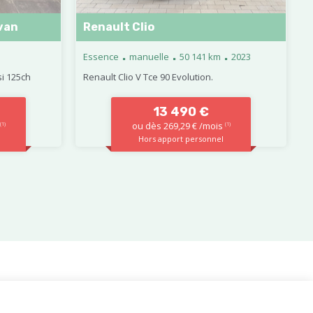
van
Renault Clio
.
.
.
Essence
manuelle
50 141 km
2023
i 125ch
Renault Clio V Tce 90 Evolution.
13 490 €
ou dès 269,29 € /mois
(1)
(1)
Hors apport personnel