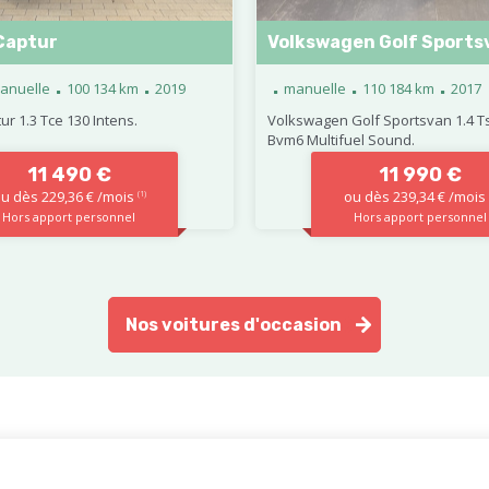
Captur
Volkswagen Golf Sports
.
.
.
.
.
anuelle
100 134 km
2019
manuelle
110 184 km
2017
ur 1.3 Tce 130 Intens.
Volkswagen Golf Sportsvan 1.4 Ts
Bvm6 Multifuel Sound.
11 490 €
11 990 €
u dès 229,36 € /mois
ou dès 239,34 € /mois
(1)
Hors apport personnel
Hors apport personnel
Nos voitures d'occasion