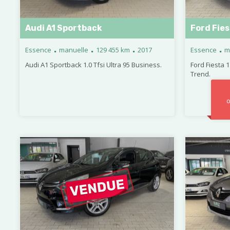
Audi A1 Sportback
Ford Fie
.
.
.
.
Essence
manuelle
129 455 km
2017
Essence
m
Audi A1 Sportback 1.0 Tfsi Ultra 95 Business.
Ford Fiesta 
Trend.
o