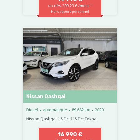
ou dès 299,23 € /mois
(1)
Hors apport personnel
Nissan Qashqai
.
.
.
Diesel
automatique
89 682 km
2020
Nissan Qashqai 1.5 Dci 115 Dct Tekna.
16 990 €
(1)