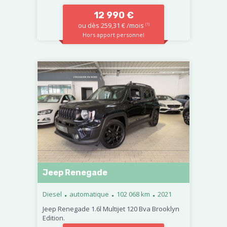
12 990 €
ou dès 259,31 € /mois
(1)
Hors apport personnel
Jeep Renegade
.
.
.
Diesel
automatique
102 068 km
2021
Jeep Renegade 1.6l Multijet 120 Bva Brooklyn
Edition.