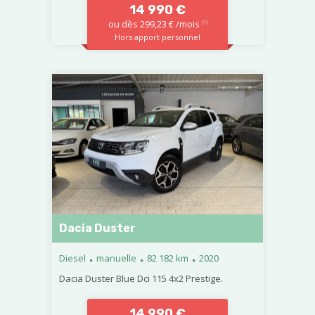
14 990 €
ou dès 299,23 € /mois
(1)
Hors apport personnel
Dacia Duster
.
.
.
Diesel
manuelle
82 182 km
2020
Dacia Duster Blue Dci 115 4x2 Prestige.
14 990 €